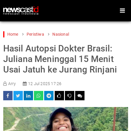
Home
Peristiwa
Nasional
Hasil Autopsi Dokter Brasil:
Home
Peristiwa
Juliana Meninggal 15 Menit
Gaya Hidup
Teknologi
Usai Jatuh ke Jurang Rinjani
Games
Sports
Arry
12 Jul 2025 17:26
Foto
Video
Indeks
Cari