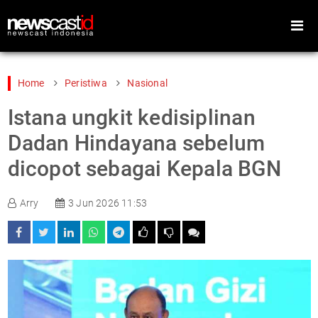
Home
Peristiwa
Nasional
Istana ungkit kedisiplinan
Home
Peristiwa
Dadan Hindayana sebelum
Gaya Hidup
Teknologi
dicopot sebagai Kepala BGN
Games
Sports
Arry
3 Jun 2026 11:53
Foto
Video
Indeks
Cari