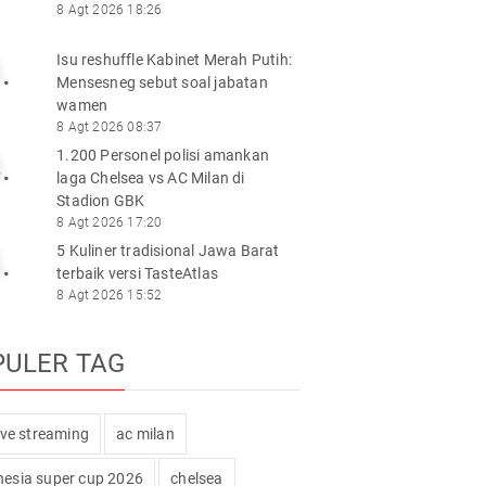
8 Agt 2026 18:26
Isu reshuffle Kabinet Merah Putih:
.
Mensesneg sebut soal jabatan
wamen
8 Agt 2026 08:37
1.200 Personel polisi amankan
.
laga Chelsea vs AC Milan di
Stadion GBK
8 Agt 2026 17:20
5 Kuliner tradisional Jawa Barat
.
terbaik versi TasteAtlas
8 Agt 2026 15:52
PULER TAG
live streaming
ac milan
nesia super cup 2026
chelsea