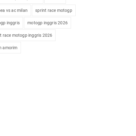
sea vs ac milan
sprint race motogp
gp inggris
motogp inggris 2026
nt race motogp inggris 2026
n amorim