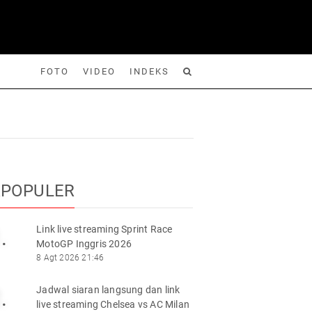
FOTO
VIDEO
INDEKS
Foto
Video
Indeks
Cari
RPOPULER
Link live streaming Sprint Race
.
MotoGP Inggris 2026
8 Agt 2026 21:46
Jadwal siaran langsung dan link
.
live streaming Chelsea vs AC Milan