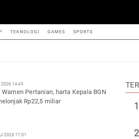
P
TEKNOLOGI
GAMES
SPORTS
orts
TE
 2026 14:45
i Wamen Pertanian, harta Kepala BGN
elonjak Rp22,5 miliar
1
2
ul 2026 17:01