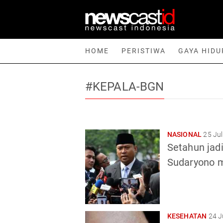
HOME
PERISTIWA
GAYA HIDU
#KEPALA-BGN
Home
Peristiwa
Gaya Hidup
Teknologi
Games
Sp
NASIONAL
25 Jul
Setahun jad
Sudaryono m
KESEHATAN
24 J