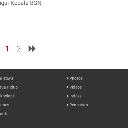
agai Kepala BGN
1
2
ristiwa
Photos
ya Hidup
Videos
knologi
Indeks
ames
Pencarian
orts