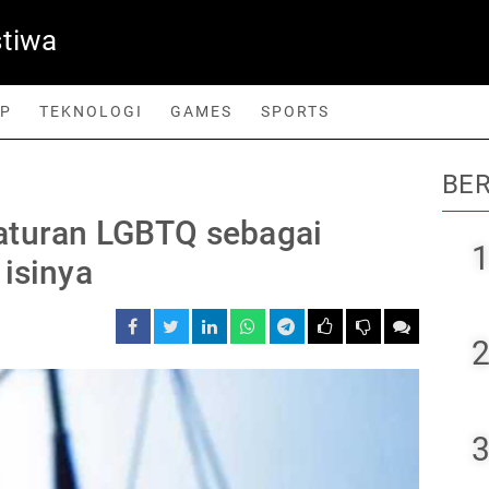
stiwa
UP
TEKNOLOGI
GAMES
SPORTS
BER
orts
aturan LGBTQ sebagai
1
 isinya
2
3