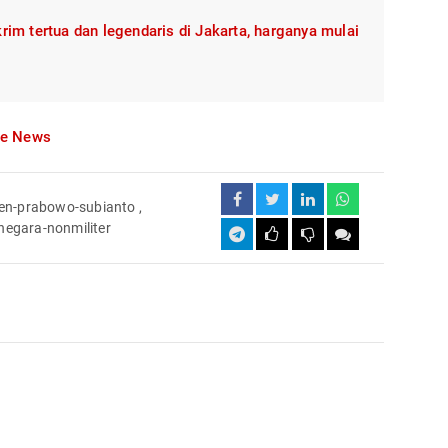
im tertua dan legendaris di Jakarta, harganya mulai
le News
den-prabowo-subianto
,
egara-nonmiliter