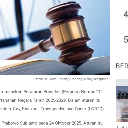
4
5
BER
Ilustrasi hukum undang-undang(@dny/unsplash)
o meneken Peraturan Presiden (Perpres) Nomor 111
tahanan Negara Tahun 2025-2029. Dalam aturan itu
bian, Gay, Bisexual, Transgender, and Queer (LGBTQ).
n Prabowo Subianto pada 24 Oktober 2025. Aturan itu
Link 