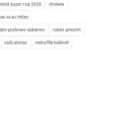
nesia super cup 2026
chelsea
sea vs ac milan
iden prabowo subianto
ruben amorim
xabi alonso
reshuffle kabinet