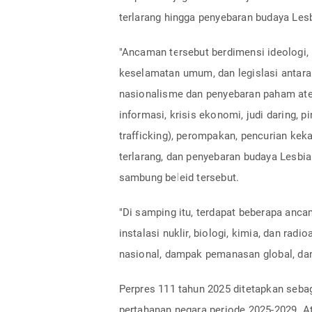
terlarang hingga penyebaran budaya Lesb
"Ancaman tersebut berdimensi ideologi, p
keselamatan umum, dan legislasi antara l
nasionalisme dan penyebaran paham atei
informasi, krisis ekonomi, judi daring, pi
trafficking), perompakan, pencurian ke
terlarang, dan penyebaran budaya Lesbia
sambung beleid tersebut.
"Di samping itu, terdapat beberapa anc
instalasi nuklir, biologi, kimia, dan radi
nasional, dampak pemanasan global, dan
Perpres 111 tahun 2025 ditetapkan seb
pertahanan negara periode 2025-2029. At