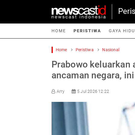
Peri
HOME
PERISTIWA
GAYA HID
Home
Peristiwa
Nasional
Home
Peristiwa
Gaya Hidup
Teknologi
Games
Sp
Prabowo keluarkan 
ancaman negara, ini
Arry
5 Jul 2026 12:22