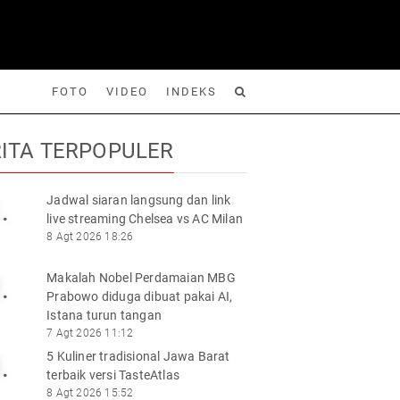
FOTO
VIDEO
INDEKS
ITA TERPOPULER
Jadwal siaran langsung dan link
.
live streaming Chelsea vs AC Milan
Foto
Video
Indeks
Cari
8 Agt 2026 18:26
Makalah Nobel Perdamaian MBG
.
Prabowo diduga dibuat pakai AI,
Istana turun tangan
7 Agt 2026 11:12
5 Kuliner tradisional Jawa Barat
.
terbaik versi TasteAtlas
8 Agt 2026 15:52