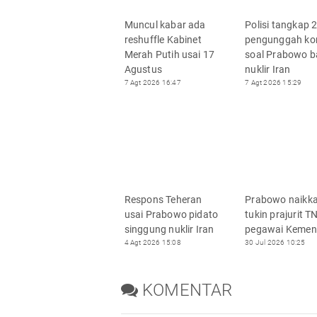
Muncul kabar ada
Polisi tangkap 
reshuffle Kabinet
pengunggah ko
Merah Putih usai 17
soal Prabowo 
Agustus
nuklir Iran
7 Agt 2026 16:47
7 Agt 2026 15:29
Respons Teheran
Prabowo naikk
usai Prabowo pidato
tukin prajurit T
singgung nuklir Iran
pegawai Keme
4 Agt 2026 15:08
30 Jul 2026 10:25
KOMENTAR