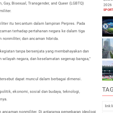
 Gay, Bisexual, Transgender, and Queer (LGBTQ)
2026
SPORT
iliter.
iter itu tercantum dalam lampiran Perpres. Pada
ncaman terhadap pertahanan negara ke dalam tiga
n nonmiliter, dan ancaman hibrida.
 kegiatan tanpa bersenjata yang membahayakan dan
 wilayah negara, dan keselamatan segenap bangsa,"
ersebut dapat muncul dalam berbagai dimensi.
TA
olitik, ekonomi, sosial dan budaya, teknologi,
tnya.
link 
h ancaman nonmiliter. Di antaranya penyebaran ideologi