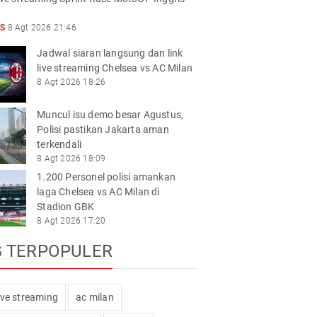
S
8 Agt 2026 21:46
Jadwal siaran langsung dan link
live streaming Chelsea vs AC Milan
8 Agt 2026 18:26
Muncul isu demo besar Agustus,
Polisi pastikan Jakarta aman
terkendali
8 Agt 2026 18:09
1.200 Personel polisi amankan
laga Chelsea vs AC Milan di
Stadion GBK
8 Agt 2026 17:20
G TERPOPULER
live streaming
ac milan