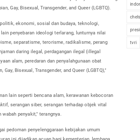
indo
ian, Gay, Bisexual, Transgender, and Queer (LGBTQ).
chel
olitik, ekonomi, sosial dan budaya, teknologi,
pres
ain penyebaran ideologi terlarang, lunturnya nilai
sme, separatisme, terorisme, radikalisme, perang
tvri
njaman daring ilegal, perdagangan ilegal (illegal
kayaan alam, peredaran dan penyalahgunaan obat
n, Gay, Bisexual, Transgender, and Queer (LGBTQ),"
aman lain seperti bencana alam, kerawanan kebocoran
oaktif, serangan siber, serangan terhadap objek vital
 wabah penyakit," terangnya.
agai pedoman penyelenggaraan kebijakan umum
uran ini dijadikan acuan bagi kementerian, lembaga,