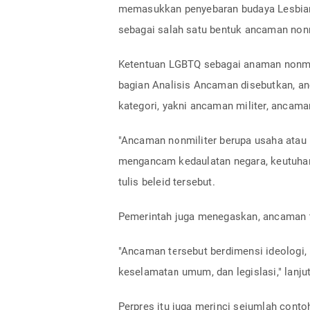
memasukkan penyebaran budaya Lesbian,
sebagai salah satu bentuk ancaman nonm
Ketentuan LGBTQ sebagai anaman nonmil
bagian Analisis Ancaman disebutkan, a
kategori, yakni ancaman militer, ancama
"Ancaman nonmiliter berupa usaha atau
mengancam kedaulatan negara, keutuhan
tulis beleid tersebut.
Pemerintah juga menegaskan, ancaman t
"Ancaman tersebut berdimensi ideologi, p
keselamatan umum, dan legislasi," lanju
Perpres itu juga merinci sejumlah conto