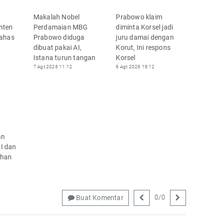
2
Makalah Nobel
Prabowo klaim
nten
Perdamaian MBG
diminta Korsel jadi
bahas
Prabowo diduga
juru damai dengan
dibuat pakai AI,
Korut, Ini respons
Istana turun tangan
Korsel
7 Agt 2026 11:12
6 Agt 2026 16:12
an
NI dan
nhan
0
/
0
Buat Komentar