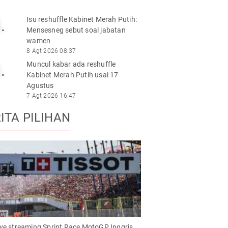
Isu reshuffle Kabinet Merah Putih:
.
Mensesneg sebut soal jabatan
wamen
8 Agt 2026 08:37
Muncul kabar ada reshuffle
.
Kabinet Merah Putih usai 17
Agustus
7 Agt 2026 16:47
ITA PILIHAN
live streaming Sprint Race MotoGP Inggris