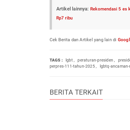
Artikel lainnya:
Rekomendasi 5 es kr
Rp7 ribu
Cek Berita dan Artikel yang lain di
Goog
TAGS :
lgbt
,
peraturan-presiden
,
presi
perpres-111-tahun-2025
,
lgbtq-ancaman-n
BERITA TERKAIT