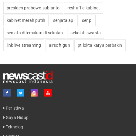
presiden prabowo subianto
reshuffle kabinet
kabinet merah putih
senjata api
senpi
senjata ditemukan di sekolah
sekolah swasta
link live streaming
airsoft gun
pt lokta karya perbakin
Peristiwa
Gaya Hidup
Teknologi