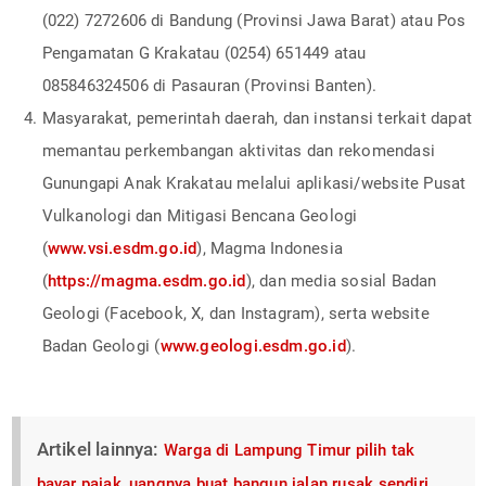
(022) 7272606 di Bandung (Provinsi Jawa Barat) atau Pos
Pengamatan G Krakatau (0254) 651449 atau
085846324506 di Pasauran (Provinsi Banten).
Masyarakat, pemerintah daerah, dan instansi terkait dapat
memantau perkembangan aktivitas dan rekomendasi
Gunungapi Anak Krakatau melalui aplikasi/website Pusat
Vulkanologi dan Mitigasi Bencana Geologi
(
www.vsi.esdm.go.id
), Magma Indonesia
(
https://magma.esdm.go.id
), dan media sosial Badan
Geologi (Facebook, X, dan Instagram), serta website
Badan Geologi (
www.geologi.esdm.go.id
).
Artikel lainnya:
Warga di Lampung Timur pilih tak
bayar pajak, uangnya buat bangun jalan rusak sendiri