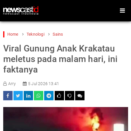
Home
Teknologi
Sains
Viral Gunung Anak Krakatau
Home
Peristiwa
meletus pada malam hari, ini
Gaya Hidup
Teknologi
faktanya
Games
Sports
Arry
5 Jul 2026 13:41
Foto
Video
Indeks
Cari