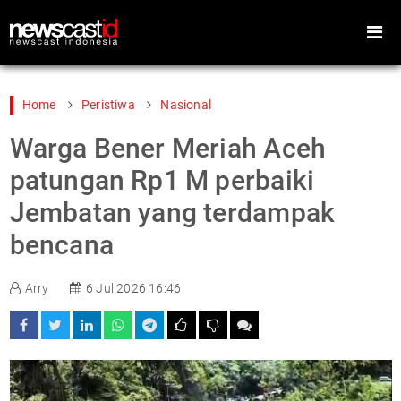
Home
Peristiwa
Nasional
Warga Bener Meriah Aceh
Home
Peristiwa
patungan Rp1 M perbaiki
Gaya Hidup
Teknologi
Jembatan yang terdampak
Games
Sports
bencana
Foto
Video
Indeks
Cari
Arry
6 Jul 2026 16:46