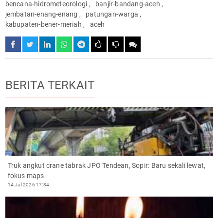
bencana-hidrometeorologi
,
banjir-bandang-aceh
,
jembatan-enang-enang
,
patungan-warga
,
kabupaten-bener-meriah
,
aceh
BERITA TERKAIT
Truk angkut crane tabrak JPO Tendean, Sopir: Baru sekali lewat,
fokus maps
14 Jul 2026 17:34