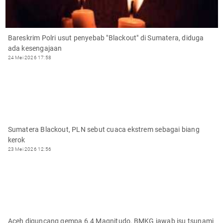
Bareskrim Polri usut penyebab "Blackout" di Sumatera, diduga
ada kesengajaan
24 Mei 2026 17:58
Sumatera Blackout, PLN sebut cuaca ekstrem sebagai biang
kerok
23 Mei 2026 12:56
Aceh diguncang gempa 6.4 Magnitudo, BMKG jawab isu tsunami