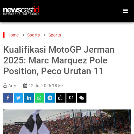
Home
Sports
Sports
Kualifikasi MotoGP Jerman
Home
Peristiwa
2025: Marc Marquez Pole
Gaya Hidup
Teknologi
Position, Peco Urutan 11
Games
Sports
Arry
12 Jul 2025 18:59
Foto
Video
Indeks
Cari