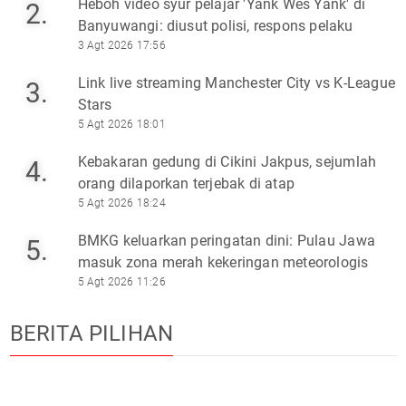
Heboh video syur pelajar 'Yank Wes Yank' di
2.
Banyuwangi: diusut polisi, respons pelaku
3 Agt 2026 17:56
Link live streaming Manchester City vs K-League
3.
Stars
5 Agt 2026 18:01
Kebakaran gedung di Cikini Jakpus, sejumlah
4.
orang dilaporkan terjebak di atap
5 Agt 2026 18:24
BMKG keluarkan peringatan dini: Pulau Jawa
5.
masuk zona merah kekeringan meteorologis
5 Agt 2026 11:26
BERITA PILIHAN