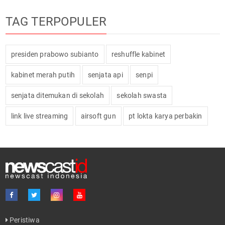
TAG TERPOPULER
presiden prabowo subianto
reshuffle kabinet
kabinet merah putih
senjata api
senpi
senjata ditemukan di sekolah
sekolah swasta
link live streaming
airsoft gun
pt lokta karya perbakin
Peristiwa