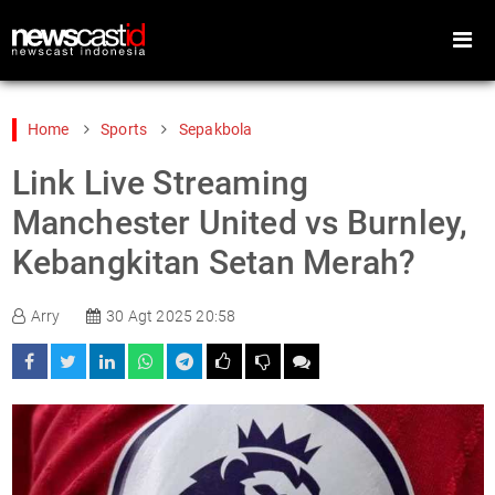
Home
Sports
Sepakbola
Link Live Streaming
Home
Peristiwa
Manchester United vs Burnley,
Gaya Hidup
Teknologi
Kebangkitan Setan Merah?
Games
Sports
Arry
30 Agt 2025 20:58
Foto
Video
Indeks
Cari