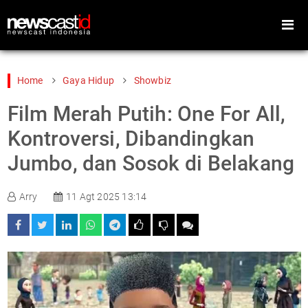
Home
Gaya Hidup
Showbiz
Film Merah Putih: One For All,
Home
Peristiwa
Kontroversi, Dibandingkan
Gaya Hidup
Teknologi
Jumbo, dan Sosok di Belakang
Games
Sports
Arry
11 Agt 2025 13:14
Foto
Video
Indeks
Cari