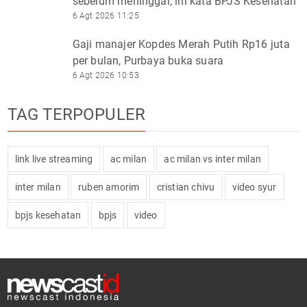
sebelum meninggal, ini kata BPJS Kesehatan
6 Agt 2026 11:25
Gaji manajer Kopdes Merah Putih Rp16 juta
per bulan, Purbaya buka suara
6 Agt 2026 10:53
TAG TERPOPULER
link live streaming
ac milan
ac milan vs inter milan
inter milan
ruben amorim
cristian chivu
video syur
bpjs kesehatan
bpjs
video