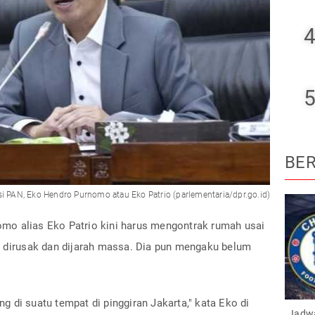
4
5
BER
i PAN, Eko Hendro Purnomo atau Eko Patrio (parlementaria/dpr.go.id)
mo alias Eko Patrio kini harus mengontrak rumah usai
, dirusak dan dijarah massa. Dia pun mengaku belum
 di suatu tempat di pinggiran Jakarta," kata Eko di
Jadwa