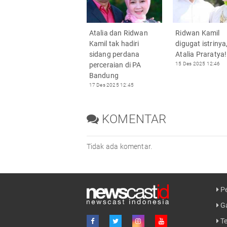
Atalia dan Ridwan
Ridwan Kamil
Kamil tak hadiri
digugat istrinya
sidang perdana
Atalia Praratya!
perceraian di PA
15 Des 2025 12:46
Bandung
17 Des 2025 12:45
KOMENTAR
Tidak ada komentar.
Pe
Ga
Te