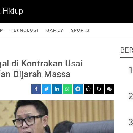
 Hidup
UP
TEKNOLOGI
GAMES
SPORTS
BER
orts
gal di Kontrakan Usai
1
an Dijarah Massa
2
3