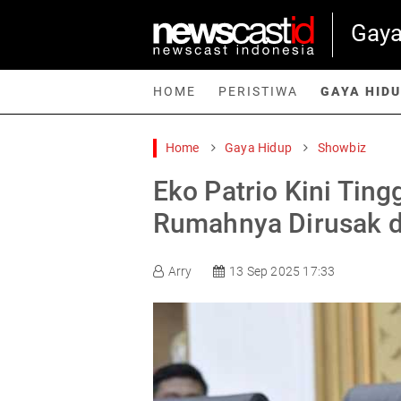
Gaya
HOME
PERISTIWA
GAYA HID
Home
Gaya Hidup
Showbiz
Home
Peristiwa
Gaya Hidup
Teknologi
Games
Sp
Eko Patrio Kini Ting
Rumahnya Dirusak d
Arry
13 Sep 2025 17:33