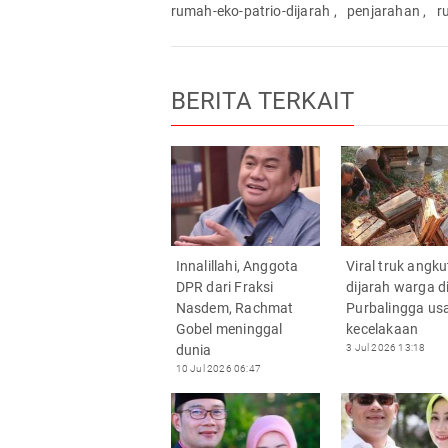
rumah-eko-patrio-dijarah
,
penjarahan
,
r
BERITA TERKAIT
Innalillahi, Anggota
Viral truk angku
DPR dari Fraksi
dijarah warga d
Nasdem, Rachmat
Purbalingga usa
Gobel meninggal
kecelakaan
dunia
3 Jul 2026 13:18
10 Jul 2026 06:47