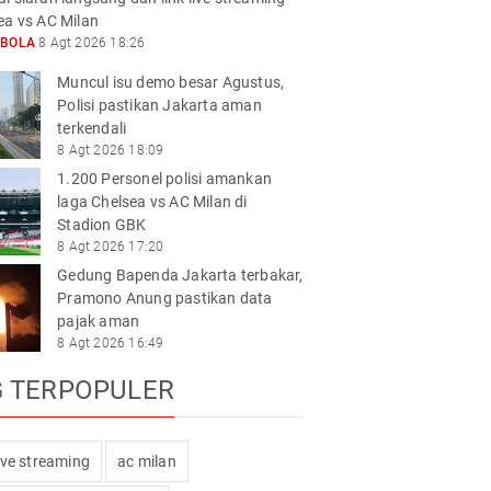
ea vs AC Milan
KBOLA
8 Agt 2026 18:26
Muncul isu demo besar Agustus,
Polisi pastikan Jakarta aman
terkendali
8 Agt 2026 18:09
1.200 Personel polisi amankan
laga Chelsea vs AC Milan di
Stadion GBK
8 Agt 2026 17:20
Gedung Bapenda Jakarta terbakar,
Pramono Anung pastikan data
pajak aman
8 Agt 2026 16:49
G TERPOPULER
live streaming
ac milan