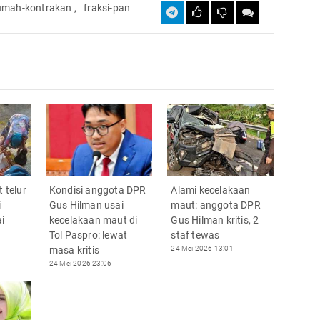
umah-kontrakan
,
fraksi-pan
t telur
Kondisi anggota DPR
Alami kecelakaan
i
Gus Hilman usai
maut: anggota DPR
i
kecelakaan maut di
Gus Hilman kritis, 2
Tol Paspro: lewat
staf tewas
masa kritis
24 Mei 2026 13:01
24 Mei 2026 23:06