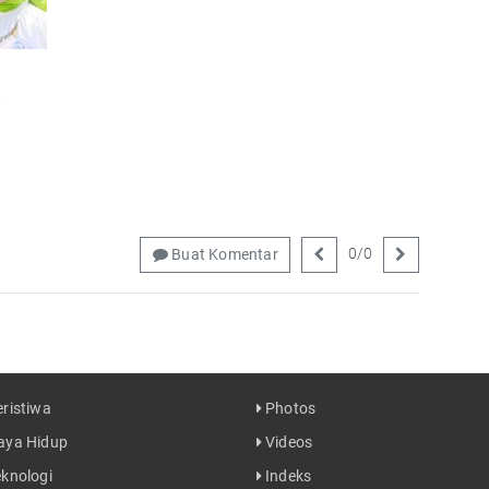
,
0
/
0
Buat Komentar
ristiwa
Photos
ya Hidup
Videos
knologi
Indeks