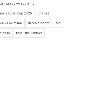
iden prabowo subianto
nesia super cup 2026
chelsea
sea vs ac milan
ruben amorim
tvri
 alonso
reshuffle kabinet