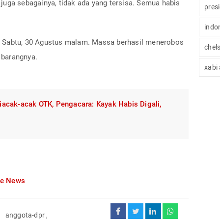
juga sebagainya, tidak ada yang tersisa. Semua habis
pres
indo
 Sabtu, 30 Agustus malam. Massa berhasil menerobos
chel
 barangnya.
xabi
acak-acak OTK, Pengacara: Kayak Habis Digali,
le News
,
anggota-dpr
,