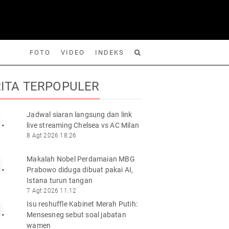
FOTO
VIDEO
INDEKS
ITA TERPOPULER
Jadwal siaran langsung dan link
.
live streaming Chelsea vs AC Milan
Foto
Video
Indeks
Cari
8 Agt 2026 18:26
Makalah Nobel Perdamaian MBG
.
Prabowo diduga dibuat pakai AI,
Istana turun tangan
7 Agt 2026 11:12
Isu reshuffle Kabinet Merah Putih:
.
Mensesneg sebut soal jabatan
wamen