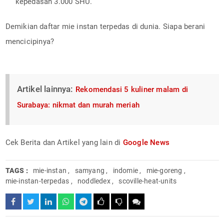
kepedasan 3.000 SHU.
Demikian daftar mie instan terpedas di dunia. Siapa berani
mencicipinya?
Artikel lainnya:
Rekomendasi 5 kuliner malam di
Surabaya: nikmat dan murah meriah
Cek Berita dan Artikel yang lain di
Google News
TAGS :
mie-instan
,
samyang
,
indomie
,
mie-goreng
,
mie-instan-terpedas
,
noddledex
,
scoville-heat-units