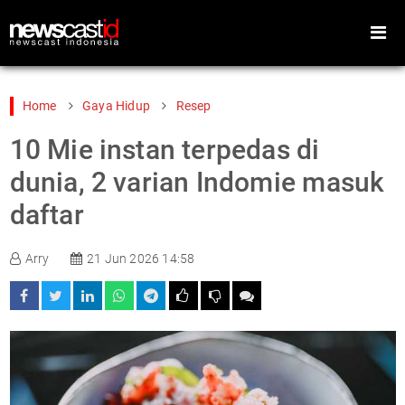
Home
Gaya Hidup
Resep
10 Mie instan terpedas di
Home
Peristiwa
dunia, 2 varian Indomie masuk
Gaya Hidup
Teknologi
daftar
Games
Sports
Arry
21 Jun 2026 14:58
Foto
Video
Indeks
Cari