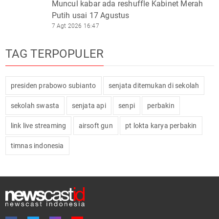
Muncul kabar ada reshuffle Kabinet Merah
Putih usai 17 Agustus
7 Agt 2026 16:47
TAG TERPOPULER
presiden prabowo subianto
senjata ditemukan di sekolah
sekolah swasta
senjata api
senpi
perbakin
link live streaming
airsoft gun
pt lokta karya perbakin
timnas indonesia