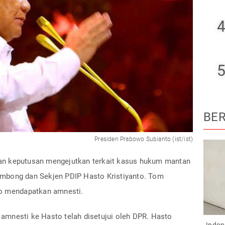
4
5
BER
Presiden Prabowo Subianto (ist/ist)
an keputusan mengejutkan terkait kasus hukum mantan
mbong dan Sekjen PDIP Hasto Kristiyanto. Tom
to mendapatkan amnesti.
mnesti ke Hasto telah disetujui oleh DPR. Hasto