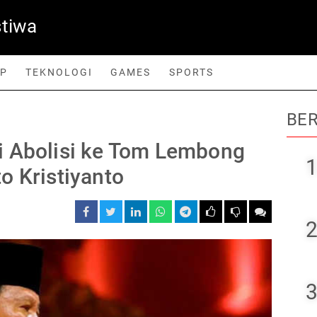
stiwa
UP
TEKNOLOGI
GAMES
SPORTS
BER
orts
i Abolisi ke Tom Lembong
1
o Kristiyanto
2
3