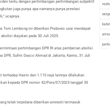
siden tentu dengan pertimbangan pertimbangan subjektif
reshu
gkutan juga punya apa namanya punya prestasi
senj
k," ucapnya.
kabi
ada Tom Lembong ini diberikan Prabowo usai mendapat
airs
abolisi diajukan pada 30 Juli 2025.
perb
permintaan pertimbangan DPR RI atas pemberian abolisi
a DPR, Sufmi Dasco Ahmad di Jakarta, Kamis, 31 Juli
 terhadap Hasto dan 1.115 napi lainnya dilakukan
jukkan kepada DPR nomor 42/Pers/07/2025 tanggal 30
yang telah terpidana diberikan amnesti termasuk