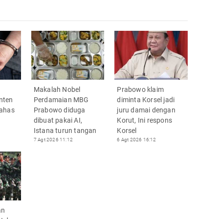
2
Makalah Nobel
Prabowo klaim
nten
Perdamaian MBG
diminta Korsel jadi
bahas
Prabowo diduga
juru damai dengan
dibuat pakai AI,
Korut, Ini respons
Istana turun tangan
Korsel
7 Agt 2026 11:12
6 Agt 2026 16:12
an