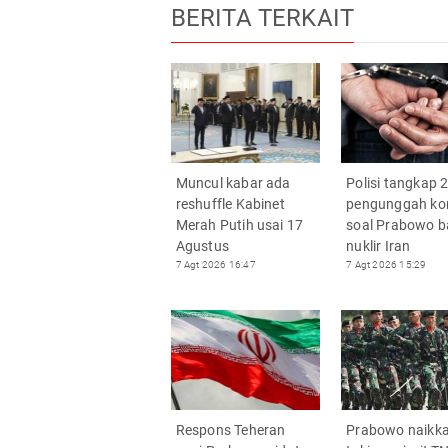
BERITA TERKAIT
Muncul kabar ada
Polisi tangkap 
reshuffle Kabinet
pengunggah ko
Merah Putih usai 17
soal Prabowo 
Agustus
nuklir Iran
7 Agt 2026 16:47
7 Agt 2026 15:29
Respons Teheran
Prabowo naikk