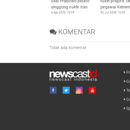
usai Prabowo pidato
tukin prajurit T
singgung nuklir Iran
pegawai Keme
4 Agt 2026 15:08
30 Jul 2026 10:25
KOMENTAR
Tidak ada komentar.
Pe
Ga
Te
G
Sp