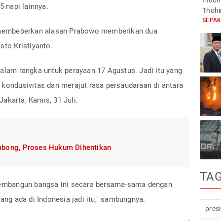
Indone
 napi lainnya.
Thohi
SEPA
membeberkan alasan Prabowo memberikan dua
to Kristiyanto.
dalam rangka untuk perayaan 17 Agustus. Jadi itu yang
 kondusivitas dan merajut rasa persaudaraan di antara
akarta, Kamis, 31 Juli.
mbong, Proses Hukum Dihentikan
TA
embangun bangsa ini secara bersama-sama dengan
yang ada di Indonesia jadi itu," sambungnya.
pres