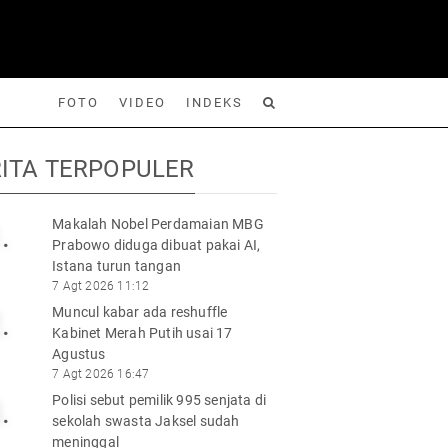
FOTO
VIDEO
INDEKS
ITA TERPOPULER
Makalah Nobel Perdamaian MBG
.
Prabowo diduga dibuat pakai AI,
Foto
Video
Indeks
Cari
Istana turun tangan
7 Agt 2026 11:12
Muncul kabar ada reshuffle
.
Kabinet Merah Putih usai 17
Agustus
7 Agt 2026 16:47
Polisi sebut pemilik 995 senjata di
.
sekolah swasta Jaksel sudah
meninggal