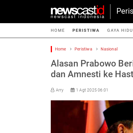
Peri
HOME
PERISTIWA
GAYA HID
Home
Peristiwa
Nasional
Home
Peristiwa
Gaya Hidup
Teknologi
Games
Sp
Alasan Prabowo Ber
dan Amnesti ke Hast
Arry
1 Agt 2025 06:01