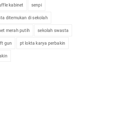
ffle kabinet
senpi
ata ditemukan di sekolah
net merah putih
sekolah swasta
oft gun
pt lokta karya perbakin
akin