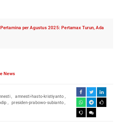
Pertamina per Agustus 2025: Pertamax Turun, Ada
le News
nesti
,
amnesti-hasto-kristiyanto
,
pdip
,
presiden-prabowo-subianto
,