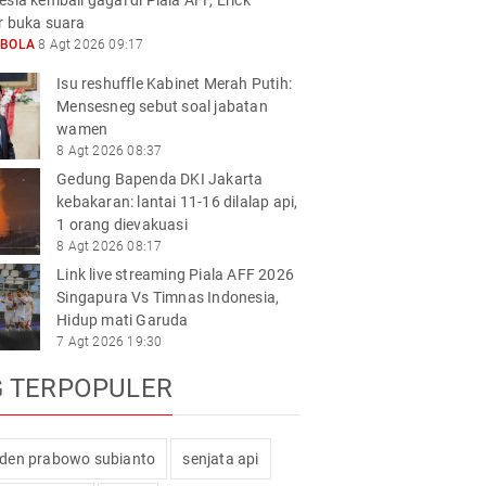
sia kembali gagal di Piala AFF, Erick
r buka suara
KBOLA
8 Agt 2026 09:17
Isu reshuffle Kabinet Merah Putih:
Mensesneg sebut soal jabatan
wamen
8 Agt 2026 08:37
Gedung Bapenda DKI Jakarta
kebakaran: lantai 11-16 dilalap api,
1 orang dievakuasi
8 Agt 2026 08:17
Link live streaming Piala AFF 2026
Singapura Vs Timnas Indonesia,
Hidup mati Garuda
7 Agt 2026 19:30
G TERPOPULER
iden prabowo subianto
senjata api