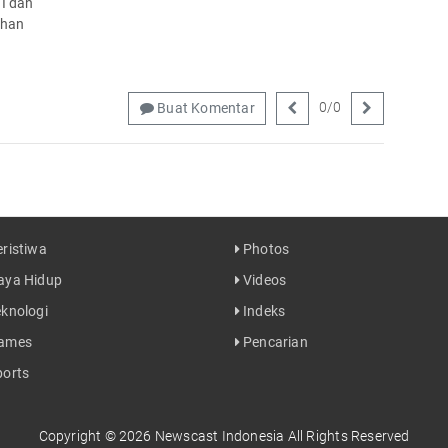
NI dan
nhan
0
/
0
Buat Komentar
ristiwa
Photos
ya Hidup
Videos
knologi
Indeks
ames
Pencarian
orts
Copyright © 2026 Newscast Indonesia All Rights Reserved