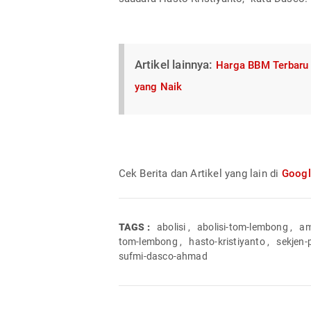
Artikel lainnya:
Harga BBM Terbaru 
yang Naik
Cek Berita dan Artikel yang lain di
Goog
TAGS :
abolisi
,
abolisi-tom-lembong
,
am
tom-lembong
,
hasto-kristiyanto
,
sekjen-
sufmi-dasco-ahmad