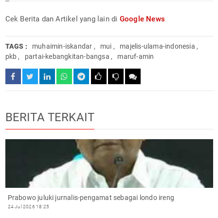
Cek Berita dan Artikel yang lain di
Google News
TAGS :
muhaimin-iskandar
,
mui
,
majelis-ulama-indonesia
,
pkb
,
partai-kebangkitan-bangsa
,
maruf-amin
BERITA TERKAIT
Prabowo juluki jurnalis-pengamat sebagai londo ireng
24 Jul 2026 18:25