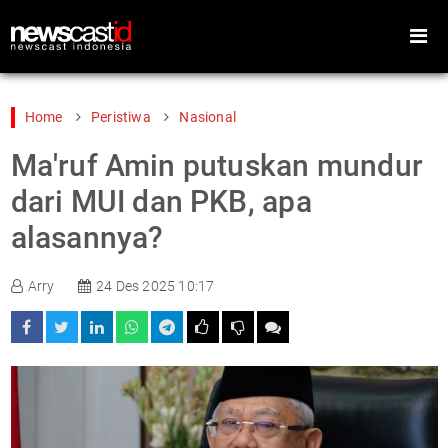
Home
Peristiwa
Nasional
Ma'ruf Amin putuskan mundur
Home
Peristiwa
dari MUI dan PKB, apa
Gaya Hidup
Teknologi
alasannya?
Games
Sports
Arry
24 Des 2025 10:17
Foto
Video
Indeks
Cari