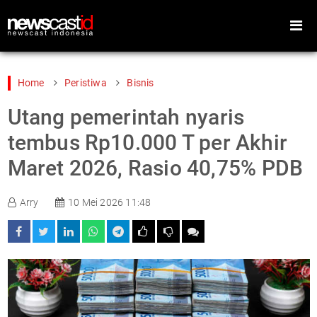
Home
Peristiwa
Bisnis
Utang pemerintah nyaris
Home
Peristiwa
tembus Rp10.000 T per Akhir
Gaya Hidup
Teknologi
Maret 2026, Rasio 40,75% PDB
Games
Sports
Arry
10 Mei 2026 11:48
Foto
Video
Indeks
Cari