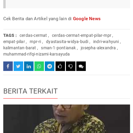
Cek Berita dan Artikel yang lain di
Google News
TAGS :
cerdas-cermat
,
cerdas-cermat-empat-pilar-mpr
,
empat-pilar
,
mpr-ri
,
dyastasita-widya-budi
,
indri-wahyuni
,
kalimantan-barat
,
sman-1-pontianak
,
josepha-alexandra
,
muhammad-rifqi-nizami-karsayuda
BERITA TERKAIT