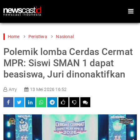
Home
Peristiwa
Nasional
Polemik lomba Cerdas Cermat
Home
Peristiwa
MPR: Siswi SMAN 1 dapat
Gaya Hidup
Teknologi
beasiswa, Juri dinonaktifkan
Games
Sports
Arry
13 Mei 2026 16:52
Foto
Video
Indeks
Cari