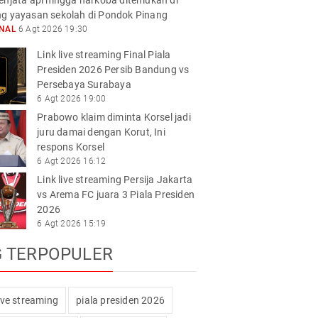
enjata api hingga narkoba ditemukan di
g yayasan sekolah di Pondok Pinang
ONAL
6 Agt 2026 19:30
Link live streaming Final Piala
Presiden 2026 Persib Bandung vs
Persebaya Surabaya
6 Agt 2026 19:00
Prabowo klaim diminta Korsel jadi
juru damai dengan Korut, Ini
respons Korsel
6 Agt 2026 16:12
Link live streaming Persija Jakarta
vs Arema FC juara 3 Piala Presiden
2026
6 Agt 2026 15:19
G TERPOPULER
live streaming
piala presiden 2026