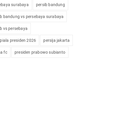
ebaya surabaya
persib bandung
ib bandung vs persebaya surabaya
ib vs persebaya
 piala presiden 2026
persija jakarta
a fc
presiden prabowo subianto