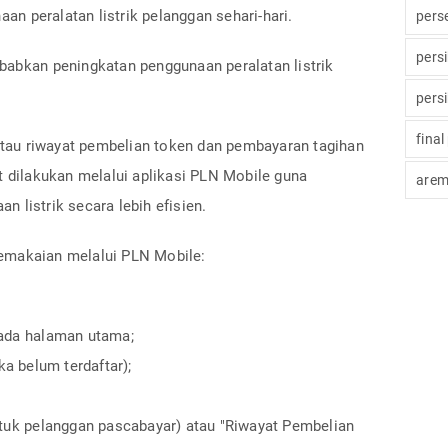
n peralatan listrik pelanggan sehari-hari.
pers
pers
babkan peningkatan penggunaan peralatan listrik
pers
final
au riwayat pembelian token dan pembayaran tagihan
t dilakukan melalui aplikasi PLN Mobile guna
arem
 listrik secara lebih efisien.
emakaian melalui PLN Mobile:
pada halaman utama;
ka belum terdaftar);
ntuk pelanggan pascabayar) atau "Riwayat Pembelian