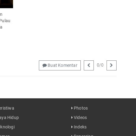
n
i Pulau
ta
0
/
0
Buat Komentar
ristiwa
Photos
ya Hidup
Videos
knologi
Indeks