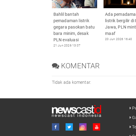
Bahlil bantah
Ada pemadama
pemadaman listrik
listrik bergilir d
gegara pasokan batu
Jawa, PLN min
bara minim, desak
maaf
PLN evaluasi
20 Jun 2026 16:40
21 Jun 2026 13:07
KOMENTAR
Tidak ada komentar.
Pe
Ga
Te