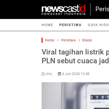
Peri
HOME
PERISTIWA
GAYA HID
Home
Peristiwa
Bisnis
Home
Peristiwa
Gaya Hidup
Teknologi
Games
Sp
Viral tagihan listrik
PLN sebut cuaca jad
Arry
4 Jun 2026 12:48