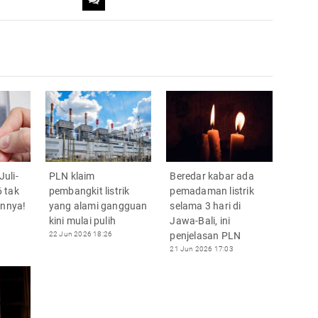
Juli-
PLN klaim
Beredar kabar ada
 tak
pembangkit listrik
pemadaman listrik
annya!
yang alami gangguan
selama 3 hari di
kini mulai pulih
Jawa-Bali, ini
22 Jun 2026 18:26
penjelasan PLN
21 Jun 2026 17:03