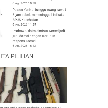
6 Agt 2026 19:30
Pasien Yurizal tunggu ruang rawat
.
8 jam sebelum meninggal, ini kata
BPJS Kesehatan
6 Agt 2026 11:25
Prabowo klaim diminta Korsel jadi
.
juru damai dengan Korut, Ini
respons Korsel
6 Agt 2026 16:12
ITA PILIHAN