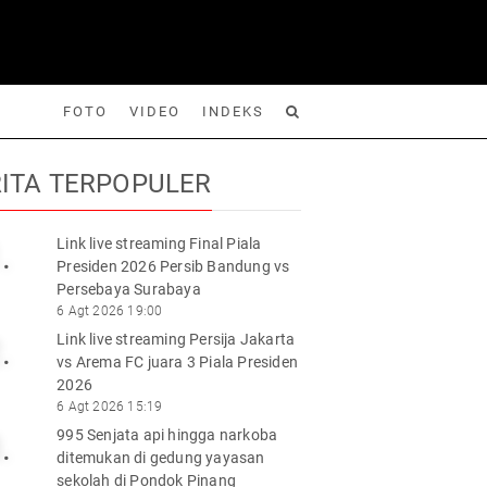
FOTO
VIDEO
INDEKS
ITA TERPOPULER
Link live streaming Final Piala
.
Presiden 2026 Persib Bandung vs
Foto
Video
Indeks
Cari
Persebaya Surabaya
6 Agt 2026 19:00
Link live streaming Persija Jakarta
.
vs Arema FC juara 3 Piala Presiden
2026
6 Agt 2026 15:19
995 Senjata api hingga narkoba
.
ditemukan di gedung yayasan
sekolah di Pondok Pinang