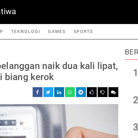
stiwa
UP
TEKNOLOGI
GAMES
SPORTS
BER
orts
 pelanggan naik dua kali lipat,
1
i biang kerok
2
3