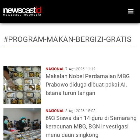
#PROGRAM-MAKAN-BERGIZI-GRATIS
Home
Peristiwa
Gaya Hidup
Teknologi
NASIONAL
7 Agt 2026 11:12
Makalah Nobel Perdamaian MBG
Games
Sports
Prabowo diduga dibuat pakai AI,
Istana turun tangan
Foto
Video
Indeks
Cari
NASIONAL
3 Agt 2026 18:08
693 Siswa dan 14 guru di Semarang
keracunan MBG, BGN investigasi
menu daun singkong