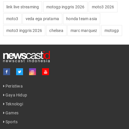
link live streaming
motogp inggris 2026
moto3 2026
moto3
veda ega pratama
honda team asia
moto3 inggris 2026
chelsea
marc marquez
motogp
Peristiwa
Gaya Hidup
Teknologi
Games
Sports