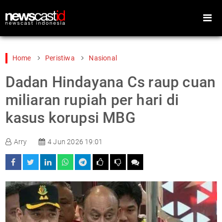
Home
Peristiwa
Nasional
Dadan Hindayana Cs raup cuan
Home
Peristiwa
miliaran rupiah per hari di
Gaya Hidup
Teknologi
kasus korupsi MBG
Games
Sports
Arry
4 Jun 2026 19:01
Foto
Video
Indeks
Cari