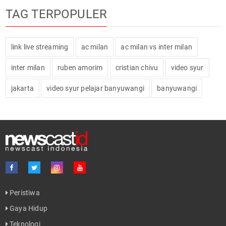
TAG TERPOPULER
link live streaming
ac milan
ac milan vs inter milan
inter milan
ruben amorim
cristian chivu
video syur
jakarta
video syur pelajar banyuwangi
banyuwangi
Peristiwa
Gaya Hidup
Teknologi