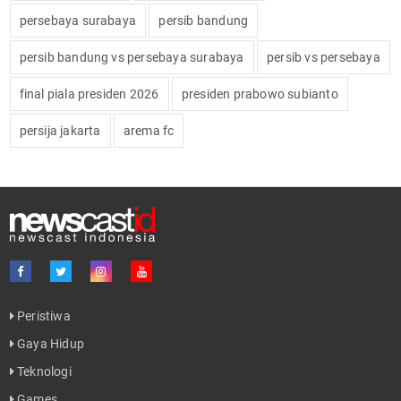
persebaya surabaya
persib bandung
persib bandung vs persebaya surabaya
persib vs persebaya
final piala presiden 2026
presiden prabowo subianto
persija jakarta
arema fc
Peristiwa
Gaya Hidup
Teknologi
Games