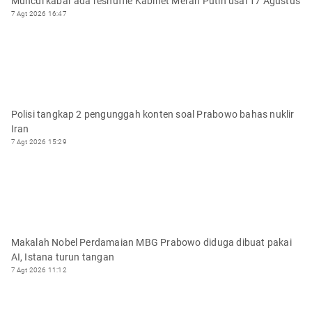
Muncul kabar ada reshuffle Kabinet Merah Putih usai 17 Agustus
7 Agt 2026 16:47
Polisi tangkap 2 pengunggah konten soal Prabowo bahas nuklir
Iran
7 Agt 2026 15:29
Makalah Nobel Perdamaian MBG Prabowo diduga dibuat pakai
AI, Istana turun tangan
7 Agt 2026 11:12