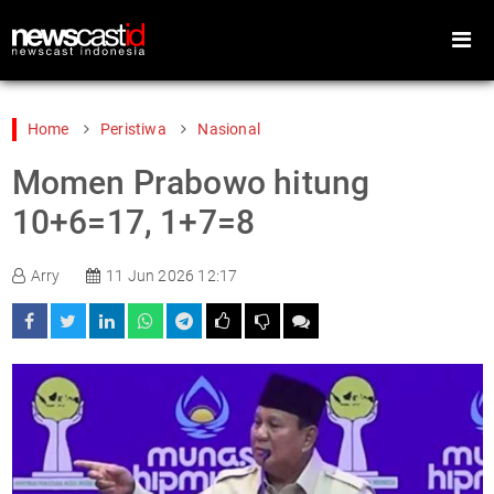
Home
Peristiwa
Nasional
Momen Prabowo hitung
Home
Peristiwa
10+6=17, 1+7=8
Gaya Hidup
Teknologi
Arry
11 Jun 2026 12:17
Games
Sports
Foto
Video
Indeks
Cari