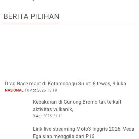
BERITA PILIHAN
Drag Race maut di Kotamobagu Sulut: 8 tewas, 9 luka
NASIONAL
10 Agt 2026 13:19
Kebakaran di Gunung Bromo tak terkait
aktivitas vulkanik,
9 Agt 2026 21:11
Link live streaming Moto3 Inggris 2026: Veda
Ega siap menggila dari P16