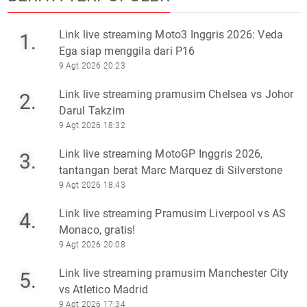
Link live streaming Moto3 Inggris 2026: Veda
1.
Ega siap menggila dari P16
9 Agt 2026 20:23
Link live streaming pramusim Chelsea vs Johor
2.
Darul Takzim
9 Agt 2026 18:32
Link live streaming MotoGP Inggris 2026,
3.
tantangan berat Marc Marquez di Silverstone
9 Agt 2026 18:43
Link live streaming Pramusim Liverpool vs AS
4.
Monaco, gratis!
9 Agt 2026 20:08
Link live streaming pramusim Manchester City
5.
vs Atletico Madrid
9 Agt 2026 17:34