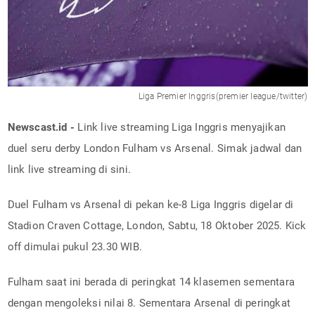
Liga Premier Inggris(premier league/twitter)
Newscast.id -
Link live streaming Liga Inggris menyajikan
duel seru derby London Fulham vs Arsenal. Simak jadwal dan
link live streaming di sini.
Duel Fulham vs Arsenal di pekan ke-8 Liga Inggris digelar di
Stadion Craven Cottage, London, Sabtu, 18 Oktober 2025. Kick
off dimulai pukul 23.30 WIB.
Fulham saat ini berada di peringkat 14 klasemen sementara
dengan mengoleksi nilai 8. Sementara Arsenal di peringkat