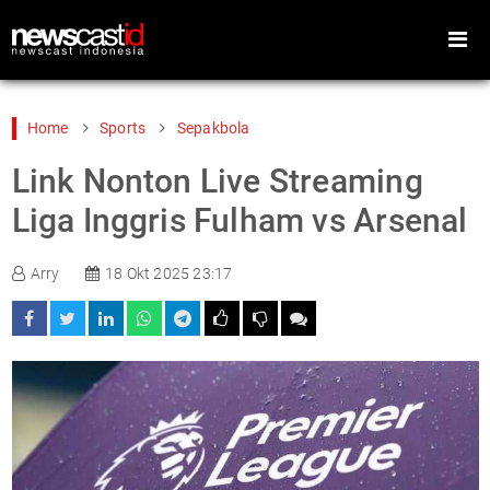
Home
Sports
Sepakbola
Link Nonton Live Streaming
Home
Peristiwa
Liga Inggris Fulham vs Arsenal
Gaya Hidup
Teknologi
Arry
18 Okt 2025 23:17
Games
Sports
Foto
Video
Indeks
Cari