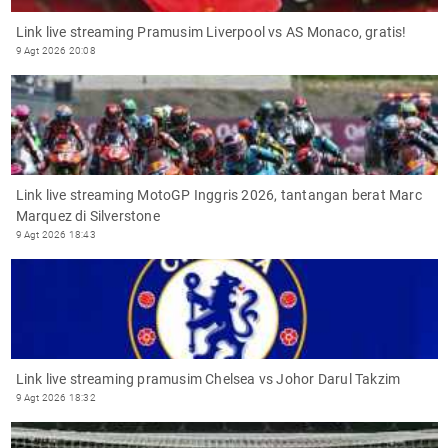
Link live streaming Pramusim Liverpool vs AS Monaco, gratis!
9 Agt 2026 20:08
Link live streaming MotoGP Inggris 2026, tantangan berat Marc
Marquez di Silverstone
9 Agt 2026 18:43
Link live streaming pramusim Chelsea vs Johor Darul Takzim
9 Agt 2026 18:32