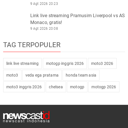
9 Agt 2026 20:23
Link live streaming Pramusim Liverpool vs AS
Monaco, gratis!
9 Agt 2026 20:08
TAG TERPOPULER
link live streaming
motogp inggris 2026
moto3 2026
moto3
veda ega pratama
honda team asia
moto3 inggris 2026
chelsea
motogp
motogp 2026