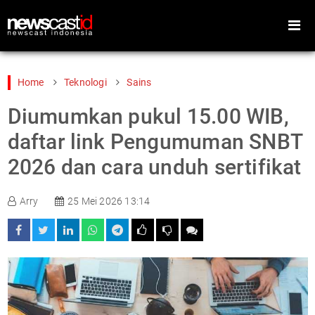
Home
Teknologi
Sains
Diumumkan pukul 15.00 WIB,
Home
Peristiwa
daftar link Pengumuman SNBT
Gaya Hidup
Teknologi
2026 dan cara unduh sertifikat
Games
Sports
Arry
25 Mei 2026 13:14
Foto
Video
Indeks
Cari