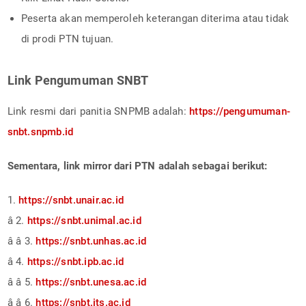
Peserta akan memperoleh keterangan diterima atau tidak
di prodi PTN tujuan.
Link Pengumuman SNBT
Link resmi dari panitia SNPMB adalah:
https://pengumuman-
snbt.snpmb.id
Sementara, link mirror dari PTN adalah sebagai berikut:
1.
https://snbt.unair.ac.id
â 2.
https://snbt.unimal.ac.id
â â 3.
https://snbt.unhas.ac.id
â 4.
https://snbt.ipb.ac.id
â â 5.
https://snbt.unesa.ac.id
â â 6.
https://snbt.its.ac.id