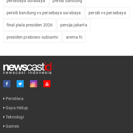
persebaya surabaya
persib bandung
persib bandung vs persebaya surabaya
persib vs persebaya
final piala presiden 2026
persija jakarta
presiden prabowo subianto
arema fc
Peristiwa
Gaya Hidup
Teknologi
Games