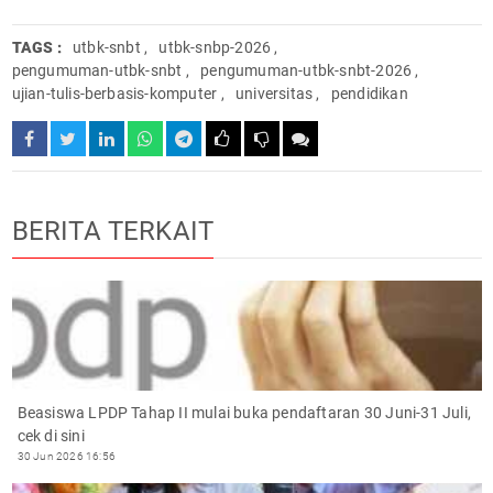
TAGS :
utbk-snbt
,
utbk-snbp-2026
,
pengumuman-utbk-snbt
,
pengumuman-utbk-snbt-2026
,
ujian-tulis-berbasis-komputer
,
universitas
,
pendidikan
BERITA TERKAIT
Beasiswa LPDP Tahap II mulai buka pendaftaran 30 Juni-31 Juli,
cek di sini
30 Jun 2026 16:56