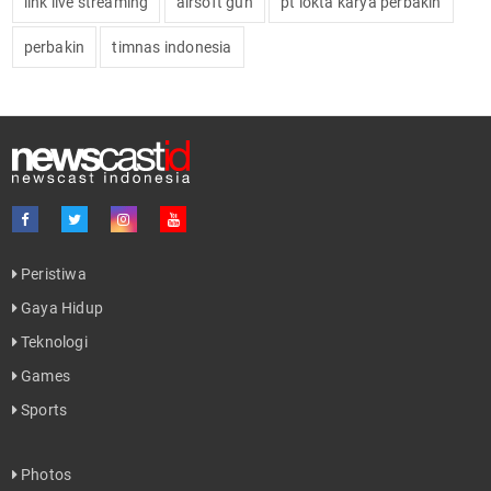
link live streaming
airsoft gun
pt lokta karya perbakin
perbakin
timnas indonesia
Peristiwa
Gaya Hidup
Teknologi
Games
Sports
Photos