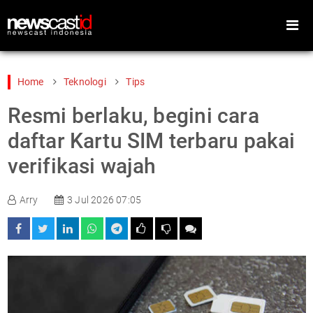
Home
Teknologi
Tips
Resmi berlaku, begini cara
Home
Peristiwa
daftar Kartu SIM terbaru pakai
Gaya Hidup
Teknologi
verifikasi wajah
Games
Sports
Arry
3 Jul 2026 07:05
Foto
Video
Indeks
Cari