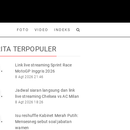
FOTO
VIDEO
INDEKS
ITA TERPOPULER
Link live streaming Sprint Race
.
MotoGP Inggris 2026
Foto
Video
Indeks
Cari
8 Agt 2026 21:46
Jadwal siaran langsung dan link
.
live streaming Chelsea vs AC Milan
8 Agt 2026 18:26
Isu reshuffle Kabinet Merah Putih:
.
Mensesneg sebut soal jabatan
wamen