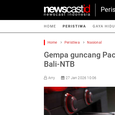
Peri
HOME
PERISTIWA
GAYA HID
Home
Peristiwa
Nasional
Home
Peristiwa
Gaya Hidup
Teknologi
Games
Sp
Gempa guncang Paci
Bali-NTB
Arry
27 Jan 2026 10:06