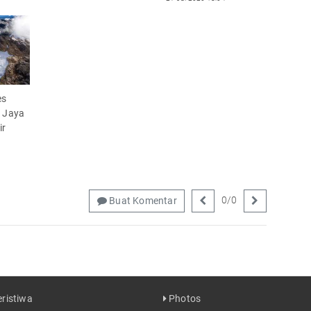
es
k Jaya
ir
0
/
0
Buat Komentar
ristiwa
Photos