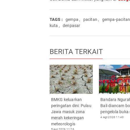
TAGS :
gempa
,
pacitan
,
gempa-pacita
kuta
,
denpasar
BERITA TERKAIT
BMKG keluarkan
Bandara Ngurah
peringatan dini: Pulau
Bali diancam b
Jawa masuk zona
pengelola buka
merah kekeringan
4 Agt 2026 11:43
meteorologis
5 Agt 2026 11:26