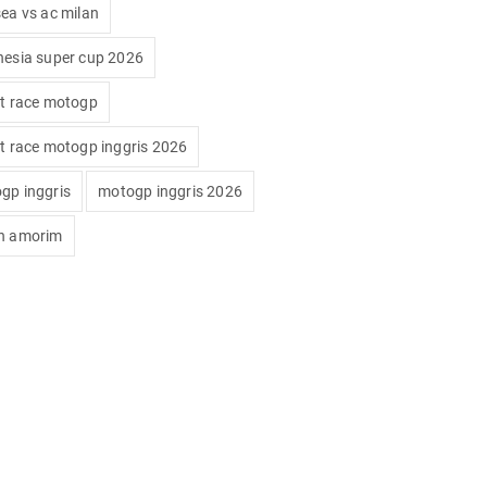
sea vs ac milan
nesia super cup 2026
nt race motogp
nt race motogp inggris 2026
gp inggris
motogp inggris 2026
n amorim