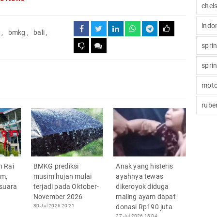
chel
indo
n
,
bmkg
,
bali
,
spri
spri
moto
rube
 Rai
BMKG prediksi
Anak yang histeris
om,
musim hujan mulai
ayahnya tewas
 suara
terjadi pada Oktober-
dikeroyok diduga
November 2026
maling ayam dapat
30 Jul 2026 20:21
donasi Rp190 juta
27 Jul 2026 18:04