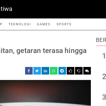
stiwa
UP
TEKNOLOGI
GAMES
SPORTS
BER
orts
tan, getaran terasa hingga
1
2
3