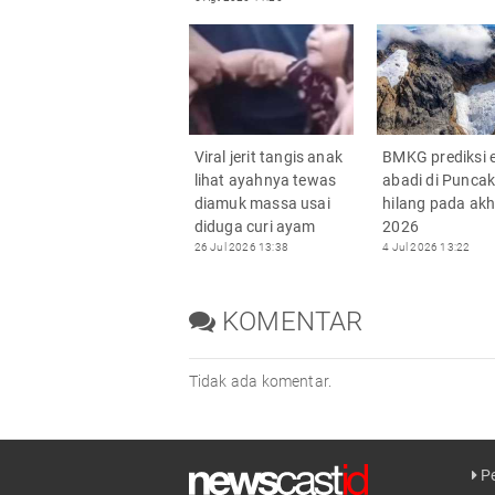
Viral jerit tangis anak
BMKG prediksi 
lihat ayahnya tewas
abadi di Punca
diamuk massa usai
hilang pada akh
diduga curi ayam
2026
26 Jul 2026 13:38
4 Jul 2026 13:22
KOMENTAR
Tidak ada komentar.
Pe