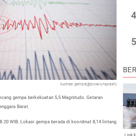
4
5
BER
Ilustrasi gempa(@pixie/unsplash)
uncang gempa berkekuatan 5,5 Magnitudo. Getaran
enggara Barat.
8.20 WIB. Lokasi gempa berada di koordinat 8,14 lintang
Link 