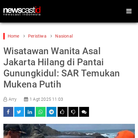
Home
Peristiwa
Nasional
Wisatawan Wanita Asal
Home
Peristiwa
Jakarta Hilang di Pantai
Gaya Hidup
Teknologi
Gunungkidul: SAR Temukan
Games
Sports
Mukena Putih
Foto
Video
Indeks
Cari
Arry
1 Agt 2025 11:03