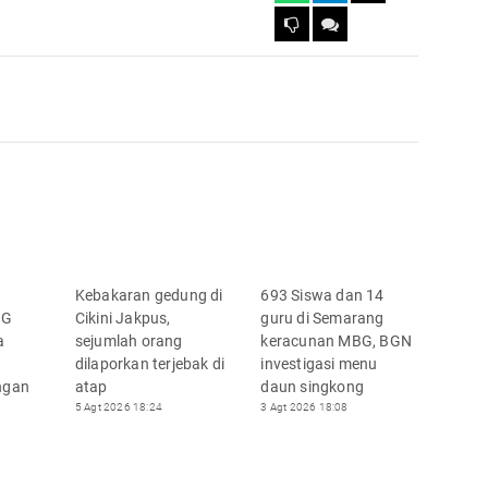
Kebakaran gedung di
693 Siswa dan 14
BG
Cikini Jakpus,
guru di Semarang
a
sejumlah orang
keracunan MBG, BGN
dilaporkan terjebak di
investigasi menu
ngan
atap
daun singkong
5 Agt 2026 18:24
3 Agt 2026 18:08