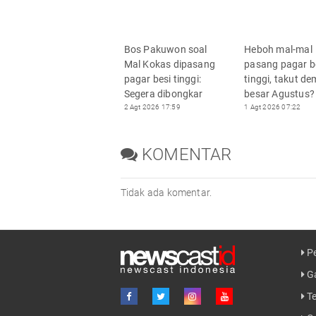
Bos Pakuwon soal
Heboh mal-mal
Mal Kokas dipasang
pasang pagar b
pagar besi tinggi:
tinggi, takut d
Segera dibongkar
besar Agustus?
2 Agt 2026 17:59
1 Agt 2026 07:22
KOMENTAR
Tidak ada komentar.
Pe
Ga
Te