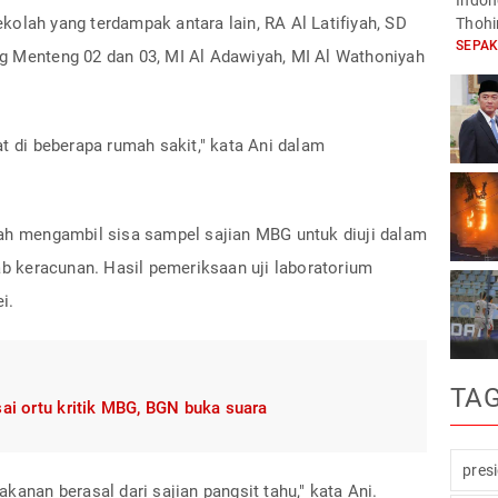
Indone
olah yang terdampak antara lain, RA Al Latifiyah, SD
Thohi
SEPA
g Menteng 02 dan 03, MI Al Adawiyah, MI Al Wathoniyah
at di beberapa rumah sakit," kata Ani dalam
lah mengambil sisa sampel sajian MBG untuk diuji dalam
 keracunan. Hasil pemeriksaan uji laboratorium
i.
TA
sai ortu kritik MBG, BGN buka suara
pres
kanan berasal dari sajian pangsit tahu," kata Ani.