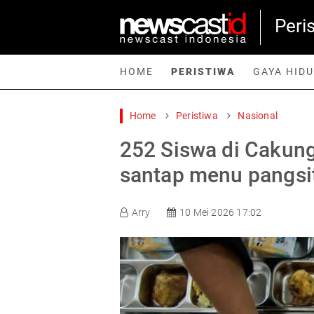
Peri
HOME
PERISTIWA
GAYA HID
Home
Peristiwa
Nasional
Home
Peristiwa
Gaya Hidup
Teknologi
Games
Sp
252 Siswa di Cakun
santap menu pangsi
Arry
10 Mei 2026 17:02