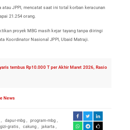
atau JPPI, mencatat saat ini total korban keracunan
pai 21.254 orang.
ikan proyek MBG masih kejar tayang tanpa diiringi
ta Koordinator Nasional JPPI, Ubaid Matraji.
yaris tembus Rp10.000 T per Akhir Maret 2026, Rasio
le News
i
,
dapur-mbg
,
program-mbg
,
izi-gratis
,
cakung
,
jakarta
,