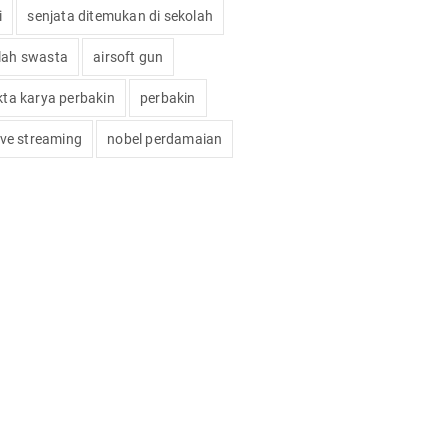
i
senjata ditemukan di sekolah
lah swasta
airsoft gun
okta karya perbakin
perbakin
live streaming
nobel perdamaian