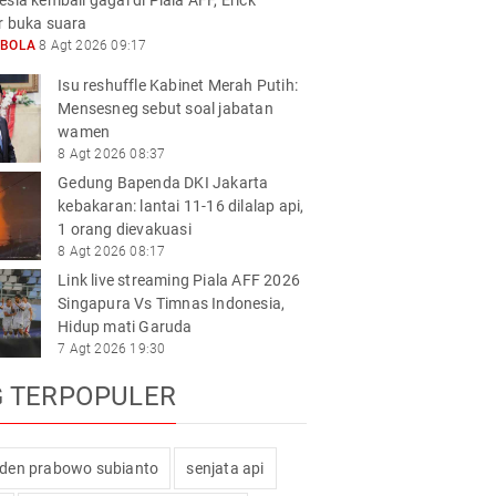
sia kembali gagal di Piala AFF, Erick
r buka suara
KBOLA
8 Agt 2026 09:17
Isu reshuffle Kabinet Merah Putih:
Mensesneg sebut soal jabatan
wamen
8 Agt 2026 08:37
Gedung Bapenda DKI Jakarta
kebakaran: lantai 11-16 dilalap api,
1 orang dievakuasi
8 Agt 2026 08:17
Link live streaming Piala AFF 2026
Singapura Vs Timnas Indonesia,
Hidup mati Garuda
7 Agt 2026 19:30
G TERPOPULER
iden prabowo subianto
senjata api