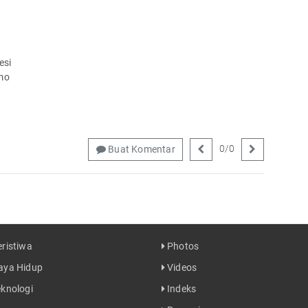
esi
emo
0
/
0
Buat Komentar
ristiwa
Photos
ya Hidup
Videos
knologi
Indeks