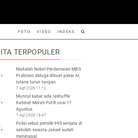
FOTO
VIDEO
INDEKS
ITA TERPOPULER
Makalah Nobel Perdamaian MBG
.
Prabowo diduga dibuat pakai AI,
Foto
Video
Indeks
Cari
Istana turun tangan
7 Agt 2026 11:12
Muncul kabar ada reshuffle
.
Kabinet Merah Putih usai 17
Agustus
7 Agt 2026 16:47
Polisi sebut pemilik 995 senjata di
.
sekolah swasta Jaksel sudah
meninggal