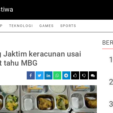
stiwa
UP
TEKNOLOGI
GAMES
SPORTS
BER
orts
g Jaktim keracunan usai
1
t tahu MBG
2
3