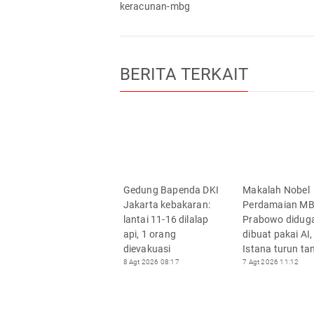
keracunan-mbg
BERITA TERKAIT
Gedung Bapenda DKI
Makalah Nobel
Jakarta kebakaran:
Perdamaian M
lantai 11-16 dilalap
Prabowo didug
api, 1 orang
dibuat pakai AI,
dievakuasi
Istana turun ta
8 Agt 2026 08:17
7 Agt 2026 11:12