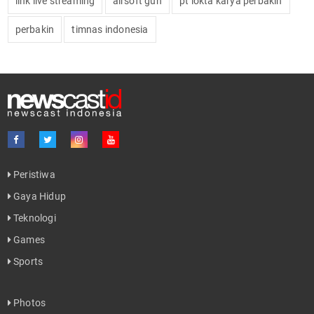
link live streaming
airsoft gun
pt lokta karya perbakin
perbakin
timnas indonesia
Peristiwa
Gaya Hidup
Teknologi
Games
Sports
Photos