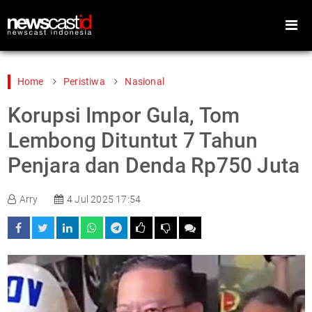
Home
Peristiwa
Nasional
Korupsi Impor Gula, Tom
Home
Peristiwa
Lembong Dituntut 7 Tahun
Gaya Hidup
Teknologi
Penjara dan Denda Rp750 Juta
Games
Sports
Arry
4 Jul 2025 17:54
Foto
Video
Indeks
Cari