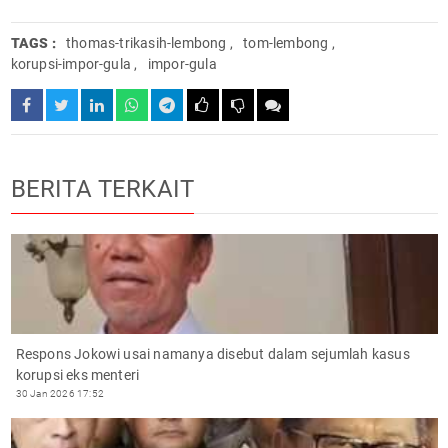
TAGS :
thomas-trikasih-lembong
,
tom-lembong
,
korupsi-impor-gula
,
impor-gula
BERITA TERKAIT
Respons Jokowi usai namanya disebut dalam sejumlah kasus
korupsi eks menteri
30 Jan 2026 17:52