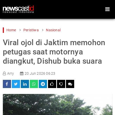
Home
Peristiwa
Nasional
Viral ojol di Jaktim memohon
Home
Peristiwa
petugas saat motornya
Gaya Hidup
Teknologi
diangkut, Dishub buka suara
Games
Sports
Arry
20 Jun 2026 06:23
Foto
Video
Indeks
Cari