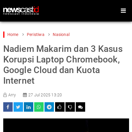
Home
Peristiwa
Nasional
Nadiem Makarim dan 3 Kasus
Home
Peristiwa
Korupsi Laptop Chromebook,
Gaya Hidup
Teknologi
Google Cloud dan Kuota
Games
Sports
Internet
Foto
Video
Indeks
Cari
Arry
27 Jul 2025 13:20