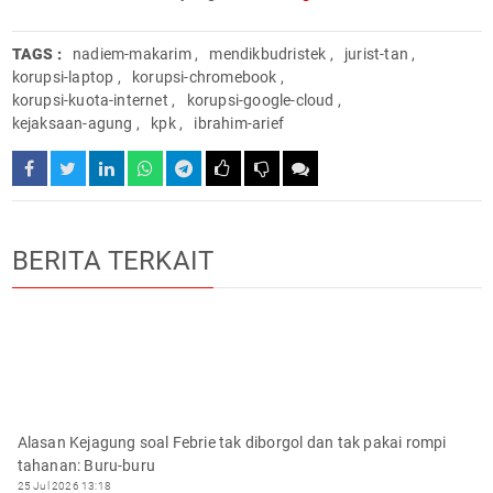
TAGS :
nadiem-makarim
,
mendikbudristek
,
jurist-tan
,
korupsi-laptop
,
korupsi-chromebook
,
korupsi-kuota-internet
,
korupsi-google-cloud
,
kejaksaan-agung
,
kpk
,
ibrahim-arief
BERITA TERKAIT
Alasan Kejagung soal Febrie tak diborgol dan tak pakai rompi
tahanan: Buru-buru
25 Jul 2026 13:18