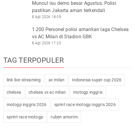
Muncul isu demo besar Agustus, Polisi
pastikan Jakarta aman terkendali
8 Agt 2026 18:09
1.200 Personel polisi amankan laga Chelsea
vs AC Milan di Stadion GBK
8 Agt 2026 17:20
TAG TERPOPULER
link live streaming
ac milan
indonesia super cup 2026
chelsea
chelsea vs ac milan
motogp inggris
motogp inggris 2026
sprint race motogp inggris 2026
sprint race motogp
ruben amorim