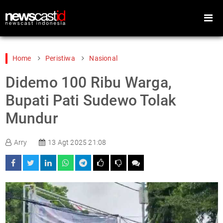
Home
Peristiwa
Nasional
Didemo 100 Ribu Warga,
Home
Peristiwa
Bupati Pati Sudewo Tolak
Gaya Hidup
Teknologi
Mundur
Games
Sports
Arry
13 Agt 2025 21:08
Foto
Video
Indeks
Cari